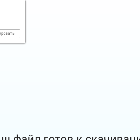
ировать
аш файл готов к скачиван